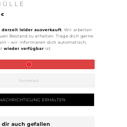
HÜLLE
ufspreis
 €
t
derzeit leider ausverkauft
. Wir arbeiten
euen Bestand zu erhalten. Trage dich gerne
ein – wir informieren dich automatisch,
el
wieder verfügbar
ist.
Ausverkauft
NACHRICHTIGUNG ERHALTEN
dir auch gefallen