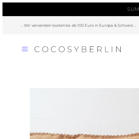
Zum
SUM
Inhalt
springen
... Wir versenden kostenlos ab 100 Euro in Europa & Schweiz ...
Speisekarte
Produktbild
2,
kann
in
einem
modal
geöffnet
werden