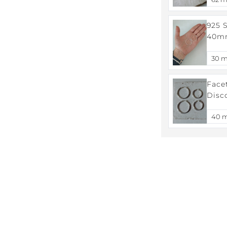
Armr
925 
40mm
Ohrri
Facet
Disc