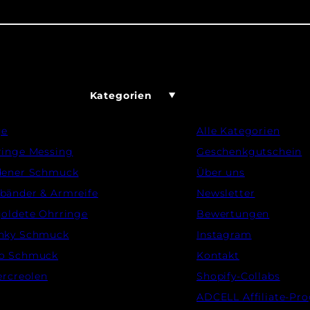
Kategorien
ge
Alle Kategorien
ringe Messing
Geschenkgutschein
dener Schmuck
Über uns
bänder & Armreife
Newsletter
oldete Ohrringe
Bewertungen
nky Schmuck
Instagram
o Schmuck
Kontakt
ercreolen
Shopify-Collabs
ADCELL Affiliate-P