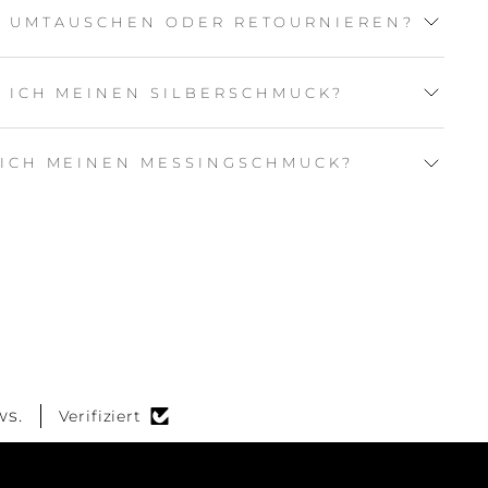
L UMTAUSCHEN ODER RETOURNIEREN?
E ICH MEINEN SILBERSCHMUCK?
 ICH MEINEN MESSINGSCHMUCK?
ws.
Verifiziert