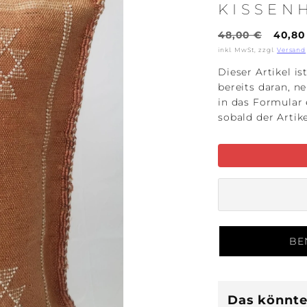
KISSEN
Regulärer
Verka
48,00 €
40,80
Preis
inkl. MwSt, zzgl.
Versand
Dieser Artikel is
bereits daran, n
in das Formular 
sobald der Artik
BE
Das könnte 