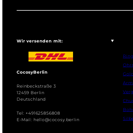
Wir versenden mit:
Rin
Ohr
CocosyBerlin
Gol
Arm
Reinbeckstraße 3
Verg
12459 Berlin
Deutschland
Chu
Boh
Tel: +491625856808
Silb
E-Mail: hello@cocosy.berlin