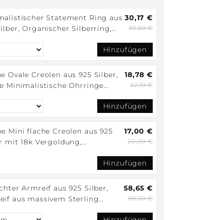
malistischer Statement Ring aus
30,17 €
ilber, Organischer Silberring,
35,50 €
gemachter Design Fingerring
Hinzufügen
e Ovale Creolen aus 925 Silber,
18,78 €
ne Minimalistische Ohrringe
22,10 €
oldet
Hinzufügen
e Mini flache Creolen aus 925
17,00 €
r mit 18k Vergoldung,
20,00 €
malistische kleine Ohrringe
Hinzufügen
chter Armreif aus 925 Silber,
58,65 €
eif aus massivem Sterling
69,00 €
r, minimalistischer dünner
Hinzufügen