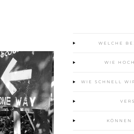
WELCHE BE
WIE HOCH
WIE SCHNELL WI
VER
KÖNNEN