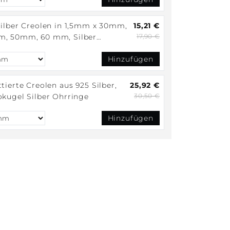
eif
Silber Creolen in 1,5mm x 30mm,
15,21 €
, 50mm, 60 mm, Silber
17,90 €
nge fein und leicht
Hinzufügen
tierte Creolen aus 925 Silber,
25,92 €
okugel Silber Ohrringe
30,50 €
Hinzufügen