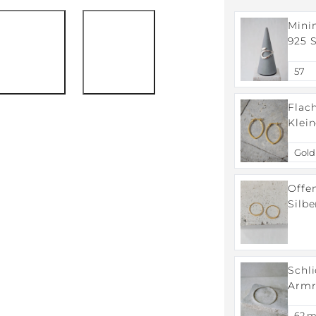
Mini
925 S
Hand
Flach
Klei
verg
Offen
Silbe
mini
Schli
Armr
Silbe