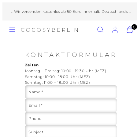
Zum
Inhalt
... Wir versenden kostenlos ab 50 Euro innerhalb Deutschlands ...
springen
Speisekarte
Suchen
Konto
Meinen
Meinen
0
Warenk
Warenk
anzeig
anzeig
(
(
0
0
KONTAKTFORMULAR
)
)
Zeiten
Montag – Freitag: 10:00– 19:30 Uhr (MEZ)
Samstag: 10:00– 18:00 Uhr (MEZ)
Sonntag: 11:00 – 18::00 Uhr (MEZ)
Name *
Email *
Phone
Subject