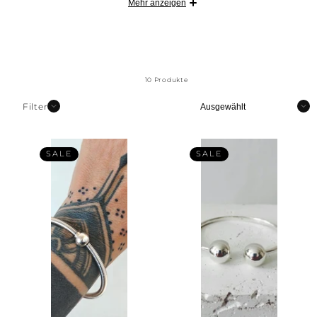
Mehr anzeigen
und verleiht deinem Handgelenk eine elegante Note für
jeden Anlass.
10 Produkte
Sortieren
Filter
SALE
SALE