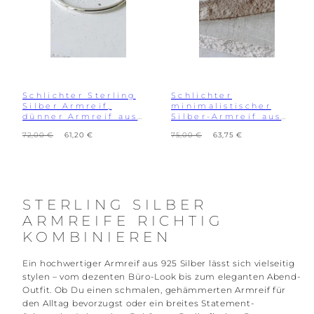
Schlichter Sterling
Schlichter
Silber Armreif,
minimalistischer
dünner Armreif aus
Silber-Armreif aus
925 Silber
925 Sterling Silber ,
Regulärer
Verkaufspreis
Regulärer
Verkaufspreis
72,00 €
61,20 €
75,00 €
63,75 €
Statement Silber
Preis
Preis
Armband
STERLING SILBER
ARMREIFE RICHTIG
KOMBINIEREN
Ein hochwertiger Armreif aus 925 Silber lässt sich vielseitig
stylen – vom dezenten Büro-Look bis zum eleganten Abend-
Outfit. Ob Du einen schmalen, gehämmerten Armreif für
den Alltag bevorzugst oder ein breites Statement-