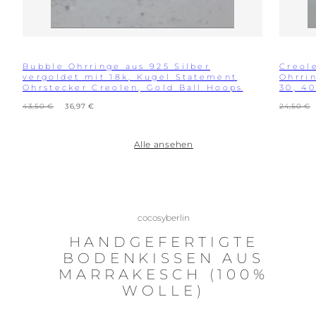
Bubble Ohrringe aus 925 Silber
Creol
vergoldet mit 18k, Kugel Statement
Ohrri
Ohrstecker Creolen, Gold Ball Hoops
30, 4
Regulärer
Verkaufspreis
Reguläre
43,50 €
36,97 €
24,50 €
Preis
Preis
Alle ansehen
cocosyberlin
HANDGEFERTIGTE
BODENKISSEN AUS
MARRAKESCH (100%
WOLLE)