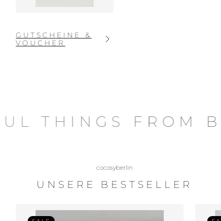
GUTSCHEINE &
VOUCHER
INGS FROM BEAUTI
cocosyberlin
UNSERE BESTSELLER
SALE
SA