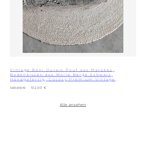
Vintage Beni Ourain Pouf aus Marokko,
Bodenkissen aus Wolle Beige Schwarz,
Handgefertig, Cocosy Premium Vintage
Collection
Regulärer
Verkaufspreis
120,00 €
102,00 €
Preis
Alle ansehen