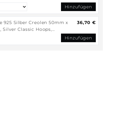
le Silver Ring
Hinzufügen
e 925 Silber Creolen 50mm x
36,70 €
 Silver Classic Hoops,
alistische Silber Ohrringe,
Hinzufügen
rcreolen