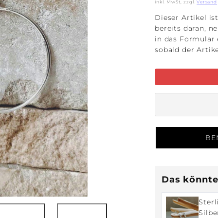
Preis
inkl. MwSt, zzgl.
Versand
Dieser Artikel is
bereits daran, n
in das Formular 
sobald der Artik
BE
Das könnte 
Sterl
Silb