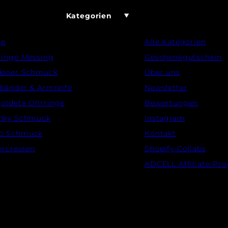
Kategorien
ge
Alle Kategorien
ringe Messing
Geschenkgutschein
dener Schmuck
Über uns
bänder & Armreife
Newsletter
oldete Ohrringe
Bewertungen
nky Schmuck
Instagram
o Schmuck
Kontakt
ercreolen
Shopify-Collabs
ADCELL Affiliate-P