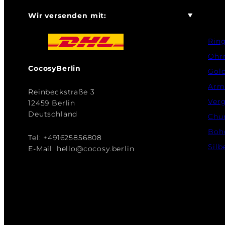
Wir versenden mit:
Rin
Ohr
CocosyBerlin
Gol
Arm
Reinbeckstraße 3
Verg
12459 Berlin
Deutschland
Chu
Boh
Tel: +491625856808
Silb
E-Mail: hello@cocosy.berlin