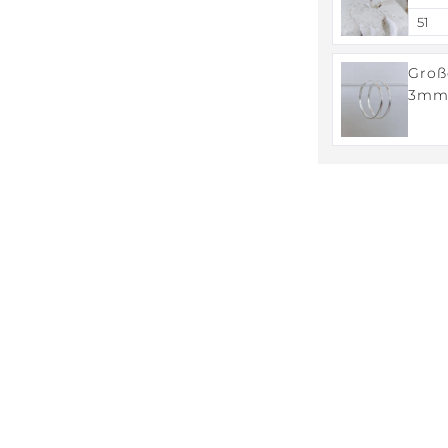
Bubb
Groß
3mm,
Minim
Silbe