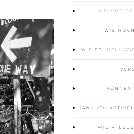
WELCHE BE
WIE HOCH
WIE SCHNELL WI
VER
KÖNNEN
KANN ICH ARTIKE
WIE PFLEG