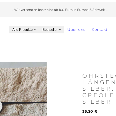
... Wir versenden kostenlos ab 150 Euro weltweit ...
Über uns
Kontakt
Alle Produkte
Bestseller
Produktbild
2,
kann
OHRSTE
in
HÄNGEN
einem
SILBER
modal
CREOLE
geöffnet
SILBER
werden
Regulärer
35,20 €