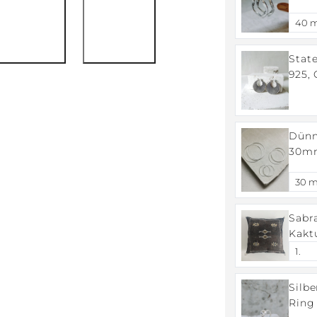
Creo
Creol
Stat
925,
Dünn
30mm
Sterl
Ohrri
Sabr
Kakt
Boho
Cush
Blac
Silb
Ring 