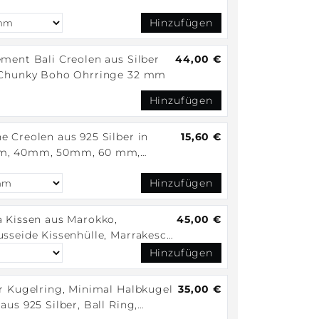
len 35 mm, Minimalistische
Hinzufügen
en 925 Silber
ement Bali Creolen aus Silber
44,00 €
 Chunky Boho Ohrringe 32 mm
Hinzufügen
e Creolen aus 925 Silber in
15,60 €
, 40mm, 50mm, 60 mm,
ing Silber Creolen, Silber
Hinzufügen
nge fein und leicht
a Kissen aus Marokko,
45,00 €
usseide Kissenhülle, Marrakesch
 Wohnkissen, Sabra Silk
Hinzufügen
ion Cover - Dark Anthracite
k
er Kugelring, Minimal Halbkugel
35,00 €
aus 925 Silber, Ball Ring,