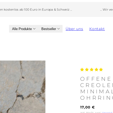
... Wir versenden kostenlos ab 150 Euro weltweit ...
Über uns
Kontakt
Alle Produkte
Bestseller
Produktbild
2,
kann
in
OFFENE
einem
CREOLEN
modal
MINIMA
geöffnet
OHRRIN
werden
Regulärer
17,00 €
Preis
inkl. MwSt, zzgl.
Versand