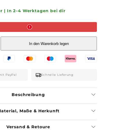
r | In 2–4 Werktagen bei dir
In den Warenkorb legen
mit PayPal
Schnelle Lieferung
stische
e
Beschreibung
aterial, Maße & Herkunft
Versand & Retoure