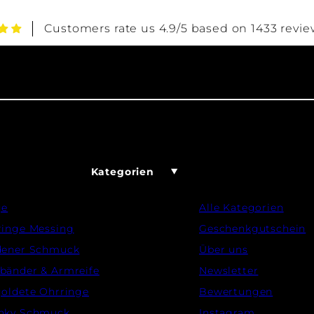
Customers rate us 4.9/5 based on 1433 revie
Kategorien
ge
Alle Kategorien
ringe Messing
Geschenkgutschein
dener Schmuck
Über uns
bänder & Armreife
Newsletter
oldete Ohrringe
Bewertungen
nky Schmuck
Instagram