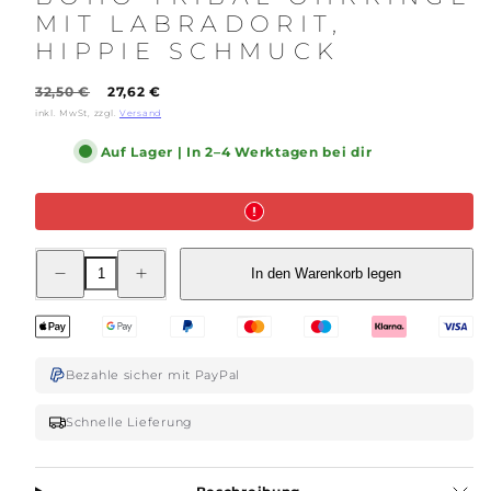
MIT LABRADORIT,
HIPPIE SCHMUCK
Regulärer
Verkaufspreis
32,50 €
27,62 €
Preis
inkl. MwSt, zzgl.
Versand
Auf Lager | In 2–4 Werktagen bei dir
Menge
Menge
In den Warenkorb legen
für
für
Mandala
Mandala
Ohrringe
Ohrringe
aus
aus
Messing
Messing
mit
mit
Labradorit
Bezahle sicher mit PayPal
Labradorit
Steinen,
Steinen,
Boho
Boho
Schnelle Lieferung
Tribal
Tribal
Ohrringe
Ohrringe
mit
mit
Labradorit,
Labradorit,
Hippie
Hippie