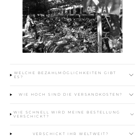
WELCHE BEZAHLMÖGLICHKEITEN GIBT
ES?
WIE HOCH SIND DIE VERSANDKOSTEN?
WIE SCHNELL WIRD MEINE BESTELLUNG
VERSCHICKT?
VERSCHICKT IHR WELTWEIT?