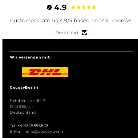
4.9
Customers rate us 4.9/5 based on 1431 reviews.
Verifiziert
Wir versenden mit:
CocosyBerlin
Reinbeckstraße 3
12459 Berlin
Deutschland
Tel: +491625856808
E-Mail: hello@cocosy.berlin