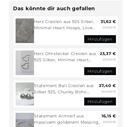
Das könnte dir auch gefallen
Herz Creolen aus 925 Silber,
31,62 €
Minimal Heart Hoops, Love
37,20 €
Ohrringe herzförmig
Hinzufügen
Herz Ohrstecker Creolen aus
23,37 €
925 Silber, Minimal Heart
27,50 €
Hoops
Hinzufügen
Statement Bali Creolen aus
37,40 €
Silber 925, Chunky Boho
44,00 €
Ohrringe 32 mm
Hinzufügen
Statement Armreif aus
16,15 €
massivem goldenem Messing,
19,00 €