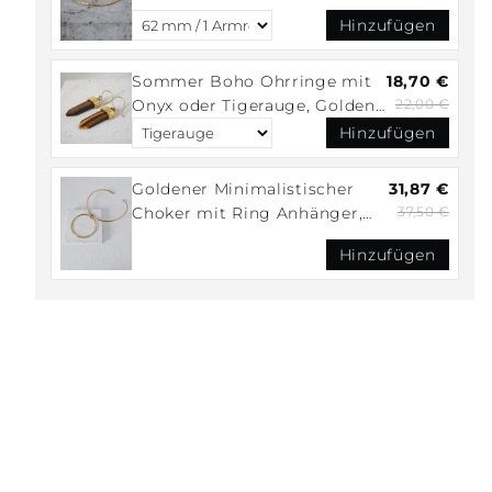
Golden Desert Brass Bange,
Hinzufügen
Armband massiv
Sommer Boho Ohrringe mit
18,70 €
Onyx oder Tigerauge, Goldene
22,00 €
Messing Ohrringe mit
Hinzufügen
Edelstein, Festival Schmuck,
Golden Summer Earrings
Goldener Minimalistischer
31,87 €
Choker mit Ring Anhänger,
37,50 €
Messing Halsreif mit großem
Hinzufügen
Anhänger, Golden Circle
Choker