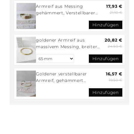
Armreif aus Messing
17,93 €
gehämmert, Verstellbarer
21,10 €
mehrreihiger Armreif,
Hinzufügen
schlichter goldener offener
Armreif
goldener Armreif aus
20,82 €
massivem Messing, breiter
24,50 €
Statement Chunky Armreif
Hinzufügen
Goldener verstellbarer
16,57 €
Armreif, gehämmert
19,50 €
strukturiert, Armreif aus
Hinzufügen
Messing, Golden Bangle Cuff,
Minimalistisches Armband