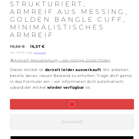
STRUKTURIERT,
ARMREIF AUS MESSING,
GOLDEN BANGLE CUFF,
MINIMALISTISCHES
ARMREIF
Regulärer
Verkaufspreis
19,50 €
16,57 €
Preis
inkl. MwSt, zzgl.
Versand
Armreif-Messanleitung – die richtige Größe finden
Dieser Artikel ist
derzeit leider ausverkauft
. Wir arbeiten
bereits daran, neuen Bestand zu erhalten. Trage dich gerne
in das Formular ein – wir informieren dich automatisch,
sobald der Artikel
wieder verfügbar
ist.
Ausverkauft