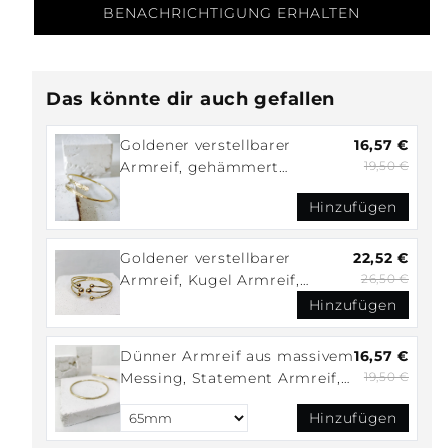
BENACHRICHTIGUNG ERHALTEN
Das könnte dir auch gefallen
Goldener verstellbarer
16,57 €
Armreif, gehämmert
19,50 €
strukturiert, Armreif aus
Hinzufügen
Messing, Golden Bangle Cuff,
Minimalistisches Armband
Goldener verstellbarer
22,52 €
Armreif, Kugel Armreif,
26,50 €
verspielter Armreif aus
Hinzufügen
Messing, Golden Bangle Cuff
Dünner Armreif aus massivem
16,57 €
Messing, Statement Armreif,
19,50 €
schlichter Armreif, Tribal
Hinzufügen
goldener Armreif,
minimalistischer Armreif gle