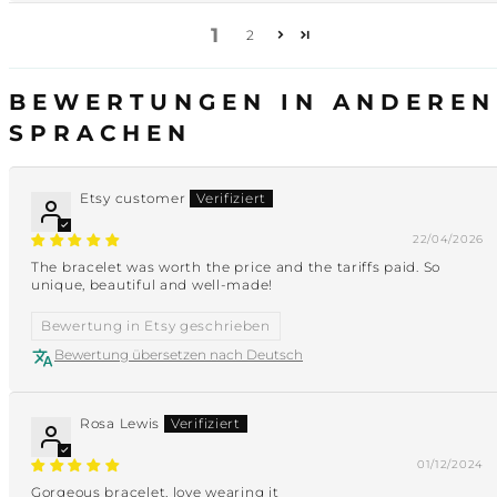
1
2
BEWERTUNGEN IN ANDEREN
SPRACHEN
Etsy customer
22/04/2026
The bracelet was worth the price and the tariffs paid. So
unique, beautiful and well-made!
Bewertung in Etsy geschrieben
Bewertung übersetzen nach Deutsch
Rosa Lewis
01/12/2024
Gorgeous bracelet, love wearing it