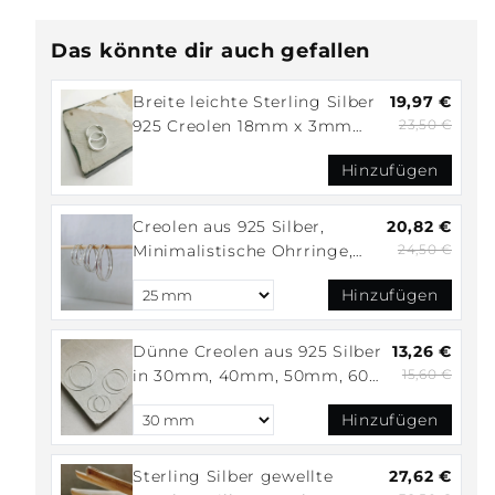
Das könnte dir auch gefallen
Breite leichte Sterling Silber
19,97 €
925 Creolen 18mm x 3mm
23,50 €
gross, Medium Ohrreifen
Hinzufügen
Minimalistisch, Gypsy Hippie
Stil, Silbercreolen, Hoops
Creolen aus 925 Silber,
20,82 €
Minimalistische Ohrringe,
24,50 €
breite Hoop Ohrringe 3mm x
Hinzufügen
30, 40 oder 50 mm
Dünne Creolen aus 925 Silber
13,26 €
in 30mm, 40mm, 50mm, 60
15,60 €
mm, Sterling Silber Creolen,
Hinzufügen
Silber Ohrringe fein und leicht
Sterling Silber gewellte
27,62 €