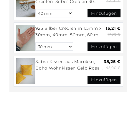
Creolen, Silber Creolen 30
32,50 €
mm, Wellen Creolen 35 mm,
Hinzufügen
Minimalistische Creolen 925
Silber
925 Silber Creolen in 1,5mm x
15,21 €
30mm, 40mm, 50mm, 60 mm,
17,90 €
Silber Ohrringe fein und leicht
Hinzufügen
Sabra Kissen aus Marokko,
38,25 €
Boho Wohnkissen Gelb Rosa,
45,00 €
Marrakesch Sofakissen, Sabra
Hinzufügen
Silk Cushion Cover – Golden
Mustard Yellow