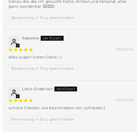
Genau die, die ich gesucht hatte. Artikel und Versand, alles
ganz wunderbar 👍🏼💕🌟💐
Bewertung in Etsy geschrieben
Rebekka
13/01/2025
Alles super! Vielen Dank :-)
Bewertung in Etsy geschrieben
Lotte Enderlein
12/01/2025
schöne Creolen, wie beschrieben, bin zufrieden:)
Bewertung in Etsy geschrieben