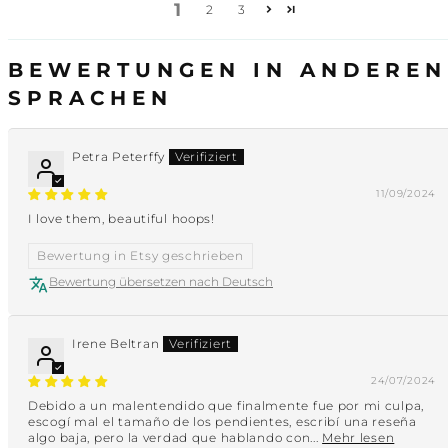
1
2
3
BEWERTUNGEN IN ANDEREN
SPRACHEN
Petra Peterffy
11/09/2024
I love them, beautiful hoops!
Bewertung in Etsy geschrieben
Bewertung übersetzen nach Deutsch
Irene Beltran
24/07/2024
Debido a un malentendido que finalmente fue por mi culpa,
escogí mal el tamaño de los pendientes, escribí una reseña
algo baja, pero la verdad que hablando con...
Mehr lesen