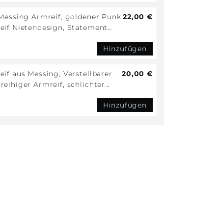
 Messing Armreif, goldener Punk
22,00 €
eif Nietendesign, Statement
ky Armreif, Armreif aus 3 Reifen
Hinzufügen
if aus Messing, Verstellbarer
20,00 €
eihiger Armreif, schlichter
ener Armreif
Hinzufügen