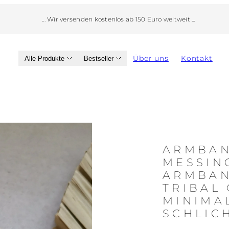
... Wir versenden kostenlos ab 150 Euro weltweit ...
Über uns
Kontakt
Alle Produkte
Bestseller
Produktbild
2,
kann
ARMBAN
in
MESSIN
einem
ARMBAN
modal
TRIBAL
geöffnet
MINIMA
werden
SCHLIC