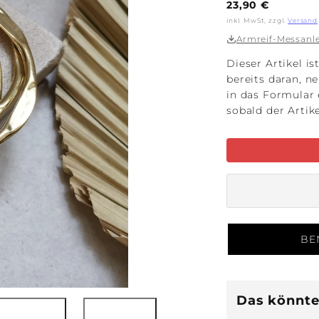
Regulärer
23,90 €
Preis
inkl. MwSt, zzgl.
Versand
Armreif-Messanle
Dieser Artikel is
bereits daran, n
in das Formular 
sobald der Artik
BE
Das könnte 