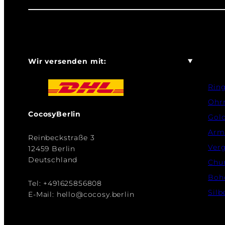
Wir versenden mit:
Rin
Ohr
CocosyBerlin
Gol
Arm
Reinbeckstraße 3
Verg
12459 Berlin
Deutschland
Chu
Boh
Tel: +491625856808
Silb
E-Mail: hello@cocosy.berlin