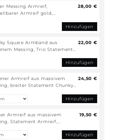
ter Messing Armreif,
28,00 €
ellbarer Armreif gold,
ement Armreif, Manschette
Hinzufügen
eif aus Messing
ky Square Armband aus
22,00 €
 Messing, Trio Statement
eif
Hinzufügen
ener Armreif aus massivem
24,50 €
tatement Chunky
eif
Hinzufügen
er Armreif aus massivem
19,50 €
ing, Statement Armreif,
chter Armreif, Tribal goldener
Hinzufügen
eif, minimalistischer Armreif