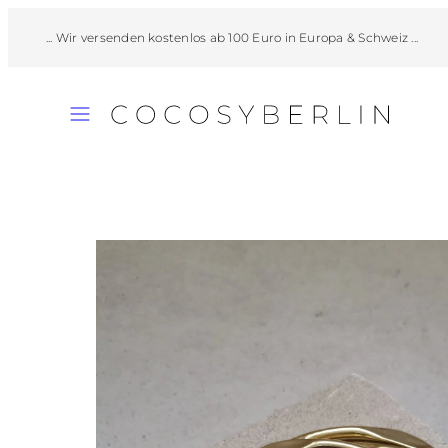
Zum
... Wir versenden kostenlos ab 100 Euro in Europa & Schweiz ...
Inhalt
springen
Speisekarte
Produktbild
1,
kann
in
einem
modal
geöffnet
werden