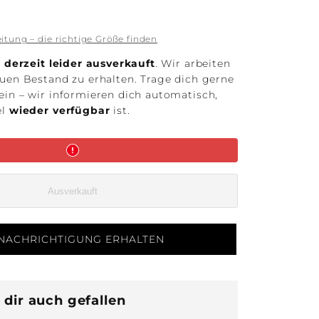
itung – die richtige Größe finden
t
derzeit leider ausverkauft
. Wir arbeiten
euen Bestand zu erhalten. Trage dich gerne
ein – wir informieren dich automatisch,
el
wieder verfügbar
ist.
Ausverkauft
NACHRICHTIGUNG ERHALTEN
dir auch gefallen