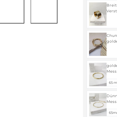
Brei
Verst
Stat
Armr
Chun
goldenem
Armr
gold
Messing, breiter S
Armr
Dünn
Mess
schli
Armr