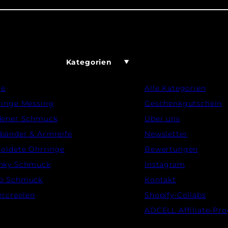
Kategorien
ge
Alle Kategorien
ringe Messing
Geschenkgutschein
dener Schmuck
Über uns
bänder & Armreife
Newsletter
oldete Ohrringe
Bewertungen
nky Schmuck
Instagram
o Schmuck
Kontakt
ercreolen
Shopify-Collabs
ADCELL Affiliate-P