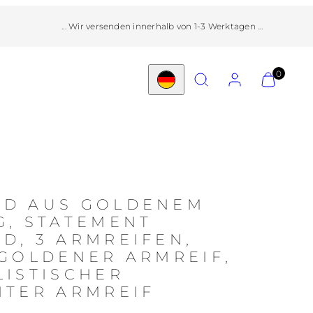
... Wir versenden innerhalb von 1-3 Werktagen ...
Suchen
Konto
Meinen
Meinen
0
Land/Region
Warenkorb
Warenkorb
anzeigen
anzeigen
(
(
0
0
)
)
Pr
3,
k
D AUS GOLDENEM
in
G, STATEMENT
e
D, 3 ARMREIFEN,
m
 GOLDENER ARMREIF,
ge
LISTISCHER
w
HTER ARMREIF