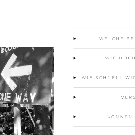
WELCHE BE
WIE HOCH
WIE SCHNELL WI
VER
KÖNNEN