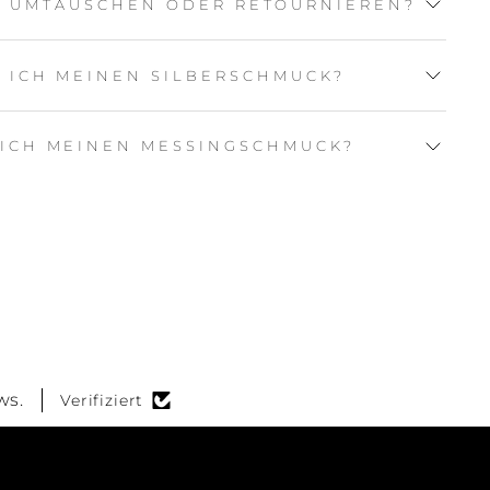
L UMTAUSCHEN ODER RETOURNIEREN?
E ICH MEINEN SILBERSCHMUCK?
 ICH MEINEN MESSINGSCHMUCK?
ws.
Verifiziert