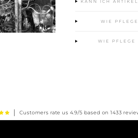
KANN ICH ARTIKE
WIE PFLEG
WIE PFLEGE
Customers rate us 4.9/5 based on 1433 revie