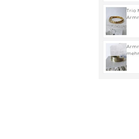
gle
Trio
Armr
Chun
Armre
mehrr
gold