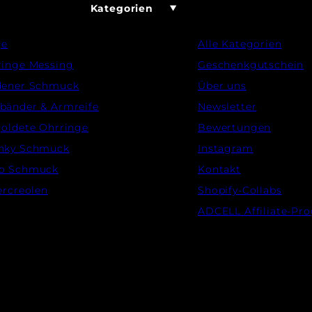
Kategorien
ge
Alle Kategorien
ringe Messing
Geschenkgutschein
dener Schmuck
Über uns
bänder & Armreife
Newsletter
oldete Ohrringe
Bewertungen
nky Schmuck
Instagram
o Schmuck
Kontakt
ercreolen
Shopify-Collabs
ADCELL Affiliate-P