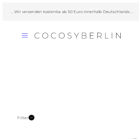
Zum
r versenden kostenlos ab 50 Euro innerhalb Deutschlands ...
... 
Inhalt
springen
Speisekarte
Filter