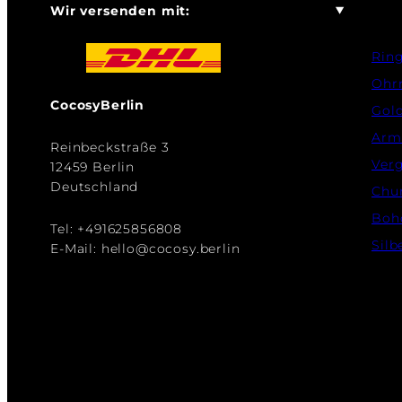
Wir versenden mit:
Rin
Ohr
CocosyBerlin
Gol
Arm
Reinbeckstraße 3
Verg
12459 Berlin
Deutschland
Chu
Boh
Tel: +491625856808
Silb
E-Mail: hello@cocosy.berlin