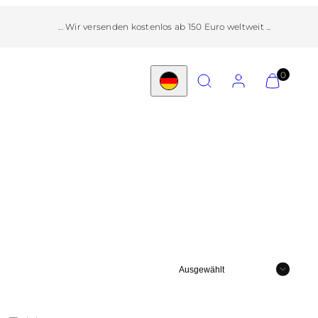
... Wir versenden kostenlos ab 150 Euro weltweit ...
Suchen
Konto
Meinen
Meinen
0
Land/Region
Warenkorb
Warenkorb
anzeigen
anzeigen
(
(
0
0
)
)
Sortieren